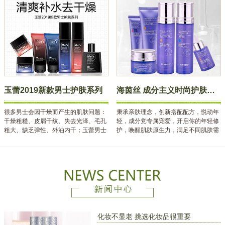
玉蕾2019新款男士护肤系列
海茵丝 成分主义时尚护肤系列
很多男士会因干燥而产生的肌肤问题：
秉承亲肤理念，创新搭配配方，悦动年
干燥粗糙、皮屑干纹、失去光泽、毛孔
轻，成分党专属宠爱，开启你的年轻修
粗大、缺乏弹性、外油内干；玉蕾男士
护，唤醒肌肤原生力，满足不同肌肤需
时尚护肤系列，帮助解决肌肤“男”题，
求，定制你的美丽方案。
告别粗糙油腻肌，焕发时尚型男魅力，
让颜值更出众！
化妆不显老 挑选化妆品很重要